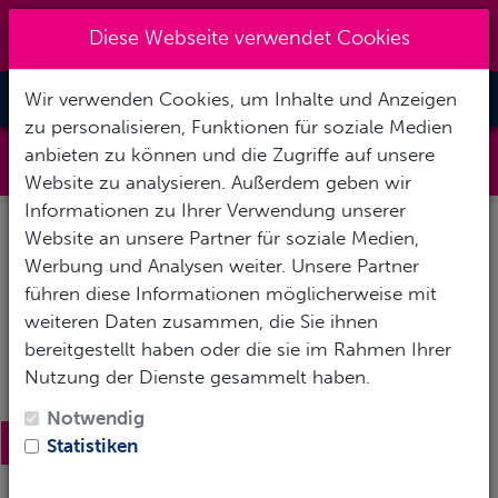
+49931-48950
|
info@actionsport-
Diese Webseite verwendet Cookies
wuerzburg.de
Wir verwenden Cookies, um Inhalte und Anzeigen
Toggle Nav
zu personalisieren, Funktionen für soziale Medien
Skiservice
anbieten zu können und die Zugriffe auf unsere
Website zu analysieren. Außerdem geben wir
Informationen zu Ihrer Verwendung unserer
Kategorien
Website an unsere Partner für soziale Medien,
Werbung und Analysen weiter. Unsere Partner
Begleitete Tauch-Events
führen diese Informationen möglicherweise mit
Fotos
weiteren Daten zusammen, die Sie ihnen
Infos
bereitgestellt haben oder die sie im Rahmen Ihrer
Langlauf
Nutzung der Dienste gesammelt haben.
See-Touren
Skireisen
Notwendig
Skiservice
Statistiken
1