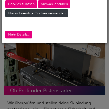
Tauchertreff
Cookies zulassen
Auswahl erlauben
Nur notwendige Cookies verwenden
Aktuelle News
Mehr Details...
Ob Profi oder Pistenstarter
​Wir überprüfen und stellen deine Skibindung
professionell ein – für optimale Sicherheit und