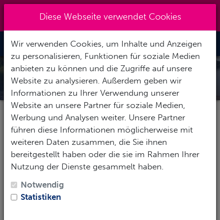
+49931-48950
|
info@actionsport-
Diese Webseite verwendet Cookies
wuerzburg.de
Wir verwenden Cookies, um Inhalte und Anzeigen
Toggle Nav
zu personalisieren, Funktionen für soziale Medien
anbieten zu können und die Zugriffe auf unsere
KULKWITZER SEE
Website zu analysieren. Außerdem geben wir
Informationen zu Ihrer Verwendung unserer
Website an unsere Partner für soziale Medien,
Werbung und Analysen weiter. Unsere Partner
Der See
führen diese Informationen möglicherweise mit
weiteren Daten zusammen, die Sie ihnen
Der
Kulkwitzer See
liegt zwischen Leipzig und
bereitgestellt haben oder die sie im Rahmen Ihrer
Makranstädt und entstand in den sechziger
Nutzung der Dienste gesammelt haben.
Jahren aus dem Braunkohletagebau. Die
Notwendig
Maximaltiefe des Sees liegt bei 32 Metern. Der
Statistiken
See besticht durch gute Sichtweiten um die 10
Meter und verfügt über einen wunderschönen