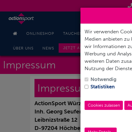
Wir verwenden Cooki
ONLINESHOP
TAUCHEN
SCHNORCHELN
Medien anbieten zu 
wir Informationen zu
JETZT ANFRAGEN
ÜBER UNS
NEWS
Werbung und Analyse
weiteren Daten zusam
Impressum
Nutzung der Dienst
Notwendig
Impressum
Statistiken
ActionSport Würzburg
Cookies zulassen
Au
Inh. Georg Seufert
Leibnizstraße 12
D-97204 Höchberg