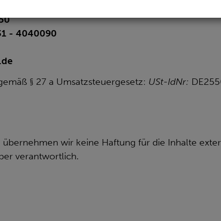
950
931 - 4040090
.de
gemäß § 27 a Umsatzsteuergesetz:
USt-IdNr:
DE255
le übernehmen wir keine Haftung für die Inhalte exter
ber verantwortlich.