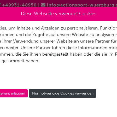
+49931-48950
|
info@actionsport-wuerzburg.
Diese Webseite verwendet Cookies
es, um Inhalte und Anzeigen zu personalisieren, Funktion
RETTUNGSSCHWIMMER
SUP
SKIFAHREN
LANGLAUF
können und die Zugriffe auf unsere Website zu analysier
 Ihrer Verwendung unserer Website an unsere Partner für
n weiter. Unsere Partner führen diese Informationen mög
men, die Sie ihnen bereitgestellt haben oder die sie im
e gesammelt haben.
swahl erlauben
Nur notwendige Cookies verwenden