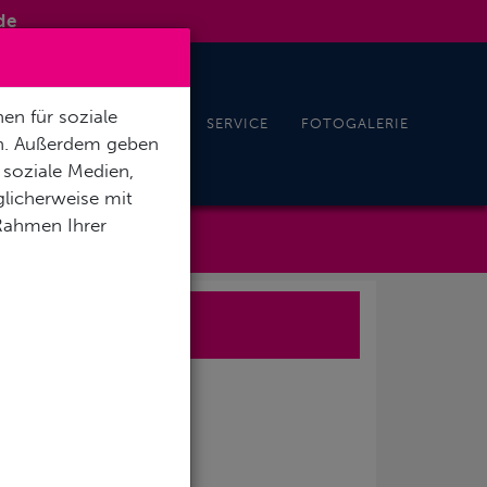
de
en für soziale
REISEN UND EVENTS
SERVICE
FOTOGALERIE
en. Außerdem geben
 soziale Medien,
licherweise mit
 Rahmen Ihrer