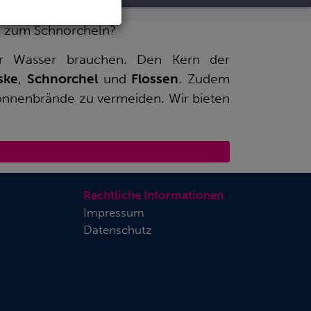
ch zum Schnorcheln?
er Wasser brauchen. Den Kern der
ske
,
Schnorchel
und
Flossen
. Zudem
 Sonnenbrände zu vermeiden.
Wir bieten
Rechtliche Informationen
Impressum
Datenschutz