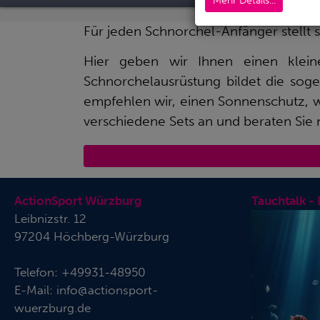
Mehr Details...
Für jeden Schnorchel-Anfänger stellt 
Hier geben wir Ihnen einen klei
Schnorchelausrüstung bildet die sog
empfehlen wir, einen Sonnenschutz, 
verschiedene Sets an und beraten Sie 
ActionSport Würzburg
Tauchtalk -
Leibnizstr. 12
97204 Höchberg-Würzburg
Telefon:
+49931-48950
E-Mail:
info@actionsport-
wuerzburg.de