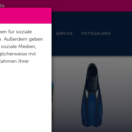
de
en für soziale
REISEN UND EVENTS
SERVICE
FOTOGALERIE
en. Außerdem geben
 soziale Medien,
licherweise mit
 Rahmen Ihrer
NG