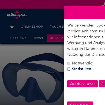
Wir verwenden Cooki
ONLINESHOP
TAUCHEN
SCHNORCHELN
Medien anbieten zu 
wir Informationen zu
JETZT ANFRAGEN
ÜBER UNS
NEWS
Werbung und Analyse
weiteren Daten zusam
Nutzung der Dienst
Notwendig
Statistiken
S
Cookies zulassen
Au