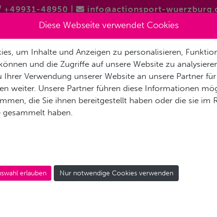
+49931-48950
|
info@actionsport-wuerzburg.
Diese Webseite verwendet Cookies
es, um Inhalte und Anzeigen zu personalisieren, Funktion
RETTUNGSSCHWIMMER
SUP
SKIFAHREN
LANGLAUF
können und die Zugriffe auf unsere Website zu analysier
 Ihrer Verwendung unserer Website an unsere Partner für
n weiter. Unsere Partner führen diese Informationen mög
men, die Sie ihnen bereitgestellt haben oder die sie im
e gesammelt haben.
CHNORCHELAUSRÜSTU
swahl erlauben
Nur notwendige Cookies verwenden