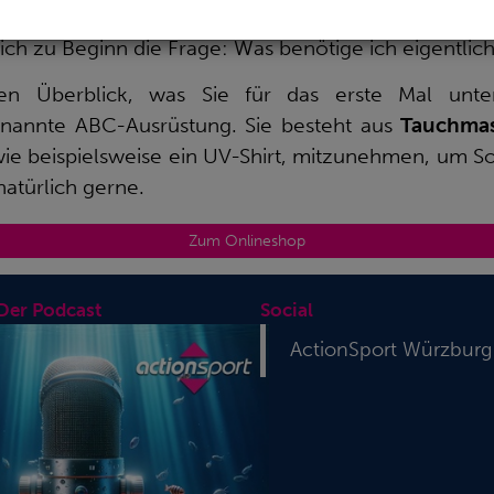
sich zu Beginn die Frage: Was benötige ich eigentli
nen Überblick, was Sie für das erste Mal unt
enannte ABC-Ausrüstung. Sie besteht aus
Tauchma
wie beispielsweise ein UV-Shirt, mitzunehmen, um
natürlich gerne.
Zum Onlineshop
 Der Podcast
Social
ActionSport Würzburg