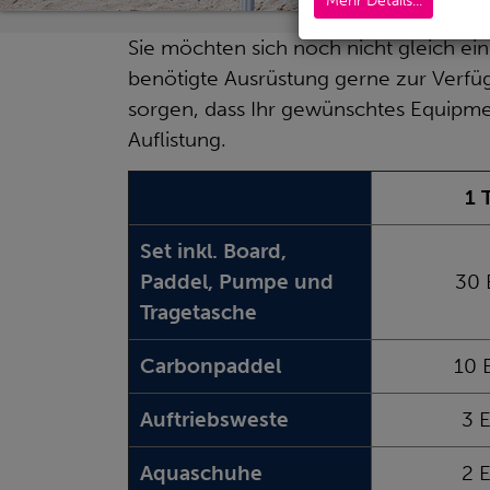
Mehr Details...
Sie möchten sich noch nicht gleich ei
benötigte Ausrüstung gerne zur Verfüg
sorgen, dass Ihr gewünschtes Equipmen
Auflistung.
1 
Set inkl. Board,
Paddel, Pumpe und
30 
Tragetasche
Carbonpaddel
10 
Auftriebsweste
3 
Aquaschuhe
2 