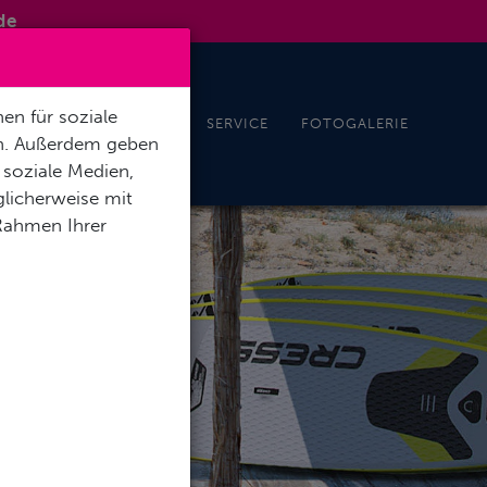
de
en für soziale
REISEN UND EVENTS
SERVICE
FOTOGALERIE
en. Außerdem geben
 soziale Medien,
licherweise mit
 Rahmen Ihrer