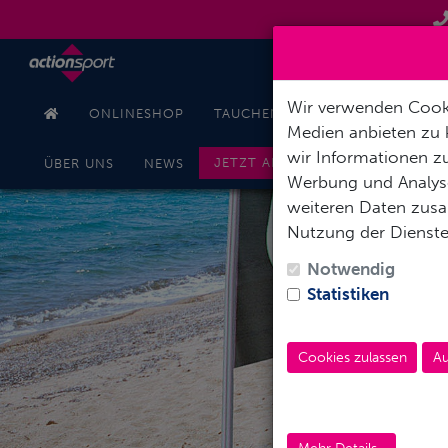
Wir verwenden Cooki
ONLINESHOP
TAUCHEN
SCHNORCHELN
Medien anbieten zu 
wir Informationen zu
JETZT ANFRAGEN
ÜBER UNS
NEWS
Werbung und Analyse
weiteren Daten zusam
Nutzung der Dienst
Notwendig
Statistiken
Cookies zulassen
Au