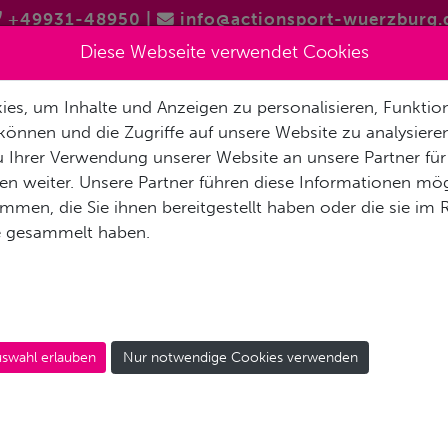
+49931-48950
|
info@actionsport-wuerzburg.
Diese Webseite verwendet Cookies
es, um Inhalte und Anzeigen zu personalisieren, Funktion
RETTUNGSSCHWIMMER
SUP
SKIFAHREN
LANGLAUF
können und die Zugriffe auf unsere Website zu analysier
 Ihrer Verwendung unserer Website an unsere Partner für
n weiter. Unsere Partner führen diese Informationen mög
men, die Sie ihnen bereitgestellt haben oder die sie im
e gesammelt haben.
SUP - VERLEIH
swahl erlauben
Nur notwendige Cookies verwenden