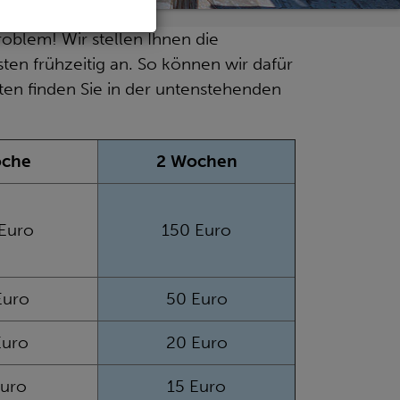
oblem! Wir stellen Ihnen die
en frühzeitig an. So können wir dafür
ten finden Sie in der untenstehenden
oche
2 Wochen
Euro
150 Euro
Euro
50 Euro
Euro
20 Euro
Euro
15 Euro