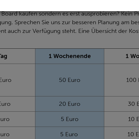
n Board kaufen sondern es erst ausprobieren? Kein Pr
ung. Sprechen Sie uns zur besseren Planung am best
t auch zur Verfügung steht. Eine Übersicht der Kos
Tag
1 Wochenende
1 W
Euro
50 Euro
100 
Euro
20 Euro
30 
Euro
5 Euro
10 
Euro
5 Euro
10 