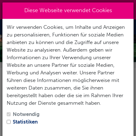
+49931-48950
|
info@actionsport-
Diese Webseite verwendet Cookies
wuerzburg.de
Wir verwenden Cookies, um Inhalte und Anzeigen
Toggle Nav
zu personalisieren, Funktionen für soziale Medien
anbieten zu können und die Zugriffe auf unsere
VERZASCA
Website zu analysieren. Außerdem geben wir
Informationen zu Ihrer Verwendung unserer
Website an unsere Partner für soziale Medien,
Werbung und Analysen weiter. Unsere Partner
Das Hotel
führen diese Informationen möglicherweise mit
weiteren Daten zusammen, die Sie ihnen
Das
Pizzo Vogorno
ist ein beschaulich
bereitgestellt haben oder die sie im Rahmen Ihrer
gelegenes Hotel in Valle Verzasca und besteht
Nutzung der Dienste gesammelt haben.
seit 55 Jahren als ehemalige Einkehr für
Notwendig
Wanderer. Heute begrüßen uns Marzio und
Statistiken
Yvonne Quadri als Inhaber in dritter Generation.
Sie wurden bereits mit dem Qualitäts-Gütesiegel