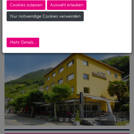
Cookies zulassen
Auswahl erlauben
Stufe 1 des schweizer Tourismusverbandes
ausgezeichnet. Die 17 Zimmer, alle renoviert
Nur notwendige Cookies verwenden
und mit Dusche und WC ausgestattet, spiegeln
die familiäre Atmosphäre des
Familienunternehmens wieder.
Mehr Details...