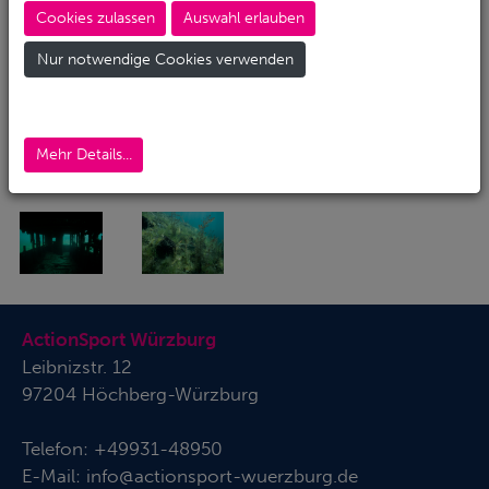
Cookies zulassen
Auswahl erlauben
Nur notwendige Cookies verwenden
Mehr Details...
ActionSport Würzburg
Leibnizstr. 12
97204 Höchberg-Würzburg
Telefon:
+49931-48950
E-Mail:
info@actionsport-wuerzburg.de