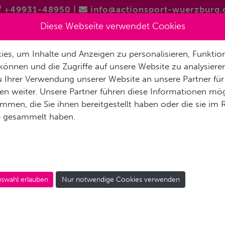
+49931-48950
|
info@actionsport-wuerzburg.
Diese Webseite verwendet Cookies
es, um Inhalte und Anzeigen zu personalisieren, Funktion
RETTUNGSSCHWIMMER
SUP
SKIFAHREN
LANGLAUF
können und die Zugriffe auf unsere Website zu analysier
 Ihrer Verwendung unserer Website an unsere Partner für
n weiter. Unsere Partner führen diese Informationen mög
men, die Sie ihnen bereitgestellt haben oder die sie im
e gesammelt haben.
OCEAMA BLENNY PRO
swahl erlauben
Nur notwendige Cookies verwenden