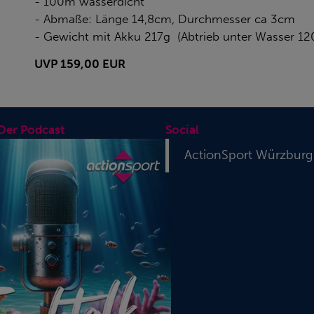
- 100m wasserdicht
- Abmaße: Länge 14,8cm, Durchmesser ca 3cm
- Gewicht mit Akku 217g (Abtrieb unter Wasser 12
UVP 159,00 EUR
 Der Podcast
Social
ActionSport Würzburg