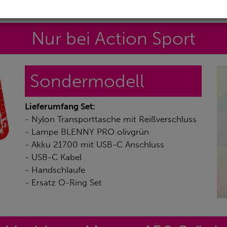
Nur bei Action Sport
Sondermodell
Lieferumfang Set:
- Nylon Transporttasche mit Reißverschluss
- Lampe BLENNY PRO olivgrün
- Akku 21700 mit USB-C Anschluss
- USB-C Kabel
- Handschlaufe
- Ersatz O-Ring Set