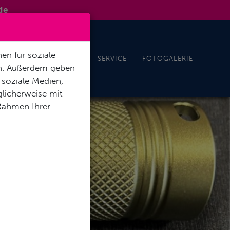
de
en für soziale
REISEN UND EVENTS
SERVICE
FOTOGALERIE
en. Außerdem geben
 soziale Medien,
licherweise mit
 Rahmen Ihrer